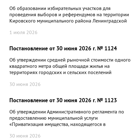
Об образовании избирательных участков для
проведения выборов и референдумов на территории
Кировского муниципального района Ленинградской
области»
1 июля 2026
Постановление от 30 июня 2026 г. № 1124
Об утверждении средней рыночной стоимости одного
квадратного метра общей площади жилья на
территориях городских и сельских поселений
Кировского муниципального района Ленинградской
30 июня 2026
области в рамках реализации мероприятий по
обеспечению жилыми помещениями детей-сирот,
детей, оставшихся без попечения родителей, лиц из
Постановление от 30 июня 2026 г. № 1123
их числа на III квартал 2026 года
Об утверждении Административного регламента по
предоставлению муниципальной услуги
«Приватизация имущества, находящегося в
муниципальной собственности, в соответствии с
30 июня 2026
Федеральным законом от 22.07.2008 № 159-ФЗ «Об