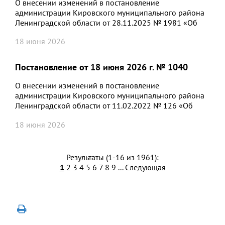
О внесении изменений в постановление
администрации Кировского муниципального района
Ленинградской области от 28.11.2025 № 1981 «Об
утверждении муниципальной программы
18 июня 2026
«Управление земельными ресурсами Кировского
муниципального района Ленинградской области»
Постановление от 18 июня 2026 г. № 1040
О внесении изменений в постановление
администрации Кировского муниципального района
Ленинградской области от 11.02.2022 № 126 «Об
утверждении муниципальной программы Кировского
18 июня 2026
муниципального района Ленинградской области
«Развитие образования Кировского муниципального
района Ленинградской области»
Результаты (1-16 из 1961):
1
2
3
4
5
6
7
8
9
...
Следующая