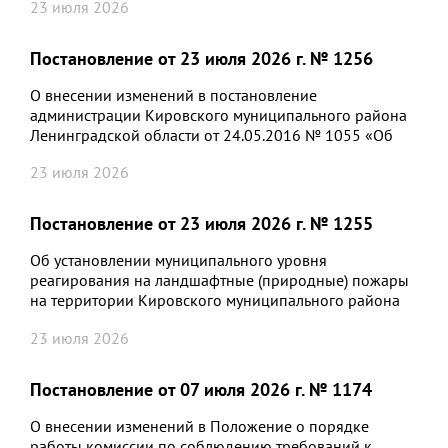
23 июля 2026
Постановление от 23 июля 2026 г. № 1256
О внесении изменений в постановление
администрации Кировского муниципального района
Ленинградской области от 24.05.2016 № 1055 «Об
определении требований к закупаемым органами
23 июля 2026
местного самоуправления Кировского
муниципального района Ленинградской области,
отраслевыми органами администрации Кировского
Постановление от 23 июля 2026 г. № 1255
муниципального района Ленинградской области и
подведомственными им казенными, бюджетными
Об установлении муниципального уровня
учреждениями и муниципальными унитарными
реагирования на ландшафтные (природные) пожары
предприятиями отдельным видам товаров, работ,
на территории Кировского муниципального района
услуг (в том числе предельных цен товаров, работ,
Ленинградской области в пожароопасный сезон
услуг)»
23 июля 2026
Постановление от 07 июля 2026 г. № 1174
О внесении изменений в Положение о порядке
работы комиссии по соблюдению требований к