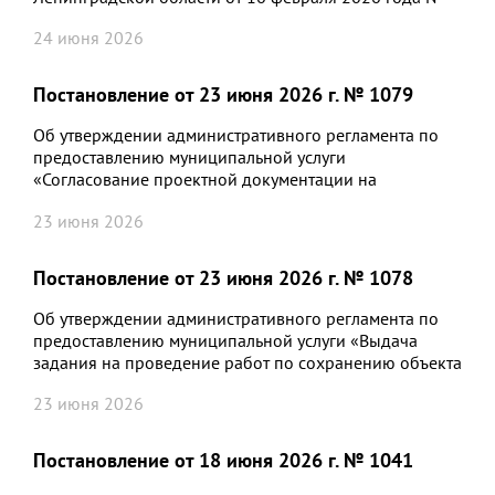
213 «О мерах по реализации в 2026 году решения
24 июня 2026
совета депутатов Кировского муниципального района
Ленинградской области от 26 ноября 2025 года №
120 «О бюджете Кировского муниципального района
Постановление от 23 июня 2026 г. № 1079
Ленинградской области на 2026 год и на плановый
период 2027 и 2028 годов»
Об утверждении административного регламента по
предоставлению муниципальной услуги
«Согласование проектной документации на
проведение работ по сохранению объекта
23 июня 2026
культурного наследия местного (муниципального)
значения»
Постановление от 23 июня 2026 г. № 1078
Об утверждении административного регламента по
предоставлению муниципальной услуги «Выдача
задания на проведение работ по сохранению объекта
культурного наследия местного (муниципального)
23 июня 2026
значения»
Постановление от 18 июня 2026 г. № 1041