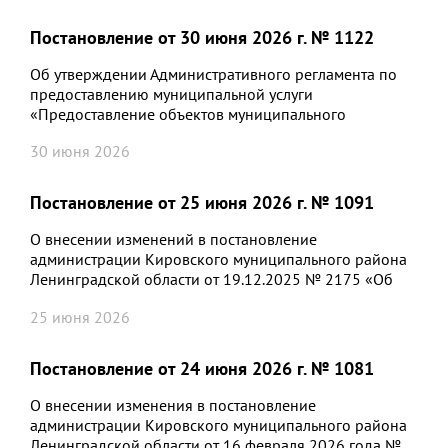
особенностях отчуждения движимого и недвижимого
имущества, находящегося в государственной или в
Постановление от 30 июня 2026 г. № 1122
муниципальной собственности и арендуемого
субъектами малого и среднего предпринимательства,
Об утверждении Административного регламента по
и о внесении изменений в отдельные
предоставлению муниципальной услуги
законодательные акты Российской Федерации»
«Предоставление объектов муниципального
нежилого фонда во временное владение и (или)
30 июня 2026
пользование без проведения торгов»
Постановление от 25 июня 2026 г. № 1091
О внесении изменений в постановление
администрации Кировского муниципального района
Ленинградской области от 19.12.2025 № 2175 «Об
утверждении Положения об условиях оплаты труда
25 июня 2026
руководителя, его заместителей, главного бухгалтера
Общества с ограниченной ответственностью
«Издательский дом «Ладога»
Постановление от 24 июня 2026 г. № 1081
О внесении изменения в постановление
администрации Кировского муниципального района
Ленинградской области от 16 февраля 2026 года №