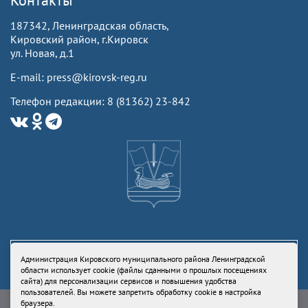
Контакты
187342, Ленинградская область,
Кировский район, г.Кировск
ул. Новая, д.1
E-mail: press@kirovsk-reg.ru
Телефон редакции: 8 (81362) 23-842
Администрация Кировского муниципального района Ленинградской
области использует cookie (файлы сданными о прошлых посещениях
сайта) для персонализации сервисов и повышения удобства
пользователей. Вы можете запретить обработку cookie в настройка
Свидетельство Роскомнадзора ЭЛ № ФС77-73336 от 24 июля 2018
браузера.