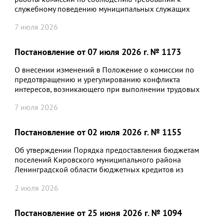
служебному поведению муниципальных служащих
Кировского муниципального района Ленинградской
7 июля 2026
области и урегулированию конфликта интересов в
администрации Кировского муниципального района
Ленинградской области и отраслевых органах
Постановление от 07 июля 2026 г. № 1173
администрации Кировского муниципального района
Ленинградской области, утвержденное
О внесении изменений в Положение о комиссии по
постановлением администрации от 18 марта 2016 г.
предотвращению и урегулированию конфликта
№ 503
интересов, возникающего при выполнении трудовых
обязанностей руководителями муниципальных
7 июля 2026
учреждений, в отношении которых администрация
Кировского муниципального района Ленинградской
области осуществляет функции и полномочия
Постановление от 02 июля 2026 г. № 1155
учредителя, утвержденное постановлением
администрации Кировского муниципального района
Об утверждении Порядка предоставления бюджетам
Ленинградской области от 07.05.2024 № 753
поселений Кировского муниципального района
Ленинградской области бюджетных кредитов из
бюджета Кировского муниципального района
2 июля 2026
Ленинградской области
Постановление от 25 июня 2026 г. № 1094