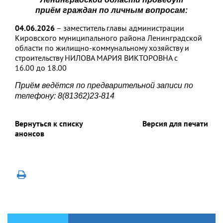
приё
м
граждан
по личным вопросам:
0
4
.0
6
.202
6
– заместитель главы администрации
Кировского муниципального района Ленинградской
области по жилищно-коммунальному хозяйству и
строительству НИЛОВА МАРИЯ ВИКТОРОВНА с
16.00 до 18.00
П
риём ведётся
по предварительной записи
по
телефон
у
:
8
(813
62
)
23-814
Вернуться к списку
Версия для печати
анонсов