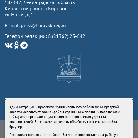
187342, Ленинградская область,
Кировский район, г.Кировск
ул. Новая, д.1
E-mail: press@kirovsk-reg.ru
Телефон редакции: 8 (81362) 23-842
Администрация Кировского муниципального района Ленинградской
области использует cookie (файлы сданными о прошлых посещениях
сайта) для персонализации сервисов и повышения удобства
пользователей. Вы можете запретить обработку cookie в настройка
Свидетельство Роскомнадзора ЭЛ № ФС77-73336 от 24 июля 2018
браузера.
Учредитель: Администрация Кировского муниципального района
Продолжая пользование сайтом, Вы даете свое
согласие
на работу с
Ленинградской области